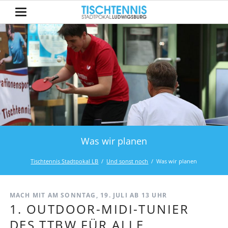
Was wir planen
Tischtennis Stadtpokal LB
Und sonst noch
Was wir planen
MACH MIT AM SONNTAG, 19. JULI AB 13 UHR
1. OUTDOOR-MIDI-TUNIER
DES TTBW FÜR ALLE