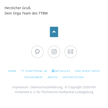
Herzlicher Gruß,
Dein Orga Team des TTBW
WhatsApp
Instagram
Stadtpokal
Newsletter
NAVIGATION
HOME
TT STADTPOKAL LB
AKTUELLES
UND SONST NOCH
ÜBERSPRINGEN
TEILNEHMEN!
ARCHIV
UNTERSTÜTZEN
Impressum
·
Datenschutzerklärung
· © Copyright 2026 KSV
Hoheneck e. V. für Tischtennis Stadtpokal Ludwigsburg