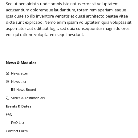
Sed ut perspiciatis unde omnis iste natus error sit voluptatem
accusantium doloremque laudantium, totam rem aperiam, eaque
ipsa quae ab illo inventore veritatis et quasi architecto beatae vitae
dicta sunt explicabo. Nemo enim ipsam voluptatem quia voluptas sit
aspernatur aut odit aut fugit, sed quia consequuntur magni dolores
eos qui ratione voluptatem sequi nesciunt.
Navigation
News & Modules
überspringen
Newsletter
News List
News Boxed
Slider & Testimonials
Events & Dates
FAQ
FAQ List
Contact Form