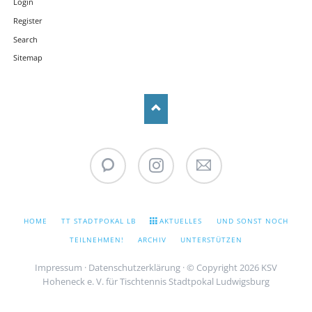
Login
Register
Search
Sitemap
WhatsApp
Instagram
Stadtpokal
Newsletter
NAVIGATION
HOME
TT STADTPOKAL LB
AKTUELLES
UND SONST NOCH
ÜBERSPRINGEN
TEILNEHMEN!
ARCHIV
UNTERSTÜTZEN
Impressum
·
Datenschutzerklärung
· © Copyright 2026 KSV
Hoheneck e. V. für Tischtennis Stadtpokal Ludwigsburg