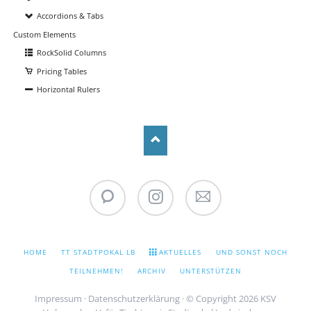
Accordions & Tabs
Custom Elements
RockSolid Columns
Pricing Tables
Horizontal Rulers
WhatsApp
Instagram
Stadtpokal
Newsletter
NAVIGATION
HOME
TT STADTPOKAL LB
AKTUELLES
UND SONST NOCH
ÜBERSPRINGEN
TEILNEHMEN!
ARCHIV
UNTERSTÜTZEN
Impressum
·
Datenschutzerklärung
· © Copyright 2026 KSV