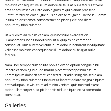
Duis autem vel eum iriure dolor in hendrerit in vulputate velit esse
molestie consequat, vel illum dolore eu feugiat nulla facilisis at vero
eros et accumsan et iusto odio dignissim qui blandit praesent
luptatum zzril delenit augue duis dolore te feugait nulla facilisi. Lorem
ipsum dolor sit amet, consectetuer adipiscing elit, sed diam
nonummy nibh euismod.
Ut wisi enim ad minim veniam, quis nostrud exerci tation
ullamcorper suscipit lobortis nisl ut aliquip ex ea commodo
consequat. Duis autem vel eum iriure dolor in hendrerit in vulputate
velit esse molestie consequat, vel illum dolore eu feugiat nulla
facilisis.
Nam liber tempor cum soluta nobis eleifend option congue nihil
imperdiet doming id quod mazim placerat facer possim assum.
Lorem ipsum dolor sit amet, consectetuer adipiscing elit, sed diam
nonummy nibh euismod tincidunt ut laoreet dolore magna aliquam
erat volutpat. Ut wisi enim ad minim veniam, quis nostrud exerci
tation ullamcorper suscipit lobortis nisl ut aliquip ex ea commodo
consequat.
Galleries