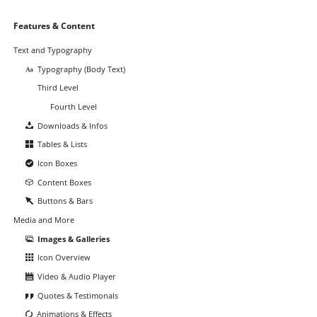
Navigation
Features & Content
überspringen
Text and Typography
Typography (Body Text)
Third Level
Fourth Level
Downloads & Infos
Tables & Lists
Icon Boxes
Content Boxes
Buttons & Bars
Media and More
Images & Galleries
Icon Overview
Video & Audio Player
Quotes & Testimonals
Animations & Effects