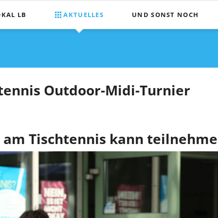
OKAL LB
AKTUELLES
UND SONST NOCH
Was wir planen
ilnehmen
Tombola für Mitspielende
tennis Outdoor-Midi-Turnier
hrt
ß am Tischtennis kann teilnehme