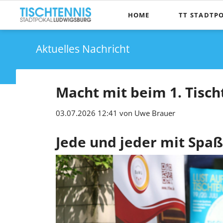
HOME
TT STADTP
Die Pokalidee
Aktuelles Nachricht
Wer kann te
Spielmodus
Macht mit beim 1. Tisch
Kontakt, Anfa
03.07.2026 12:41
von Uwe Brauer
Jede und jeder mit Spa