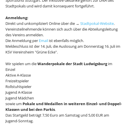
Sportbund Stuttgart. Der inklusive Gedanke gehört zur DNA des
Stadtpokals und wird damit konsequent fortgeführt.
Anmeldung:
Direkt und unkompliziert Online über die →
Stadtpokal-Website
.
Vereinsteilnehmende können sich auch über die Abteilungsleitung
des Vereins anmelden.
Die Anmeldung per
Email
ist ebenfalls möglich.
Meldeschluss ist der 14. Juli, die Auslosung am Donnerstag 16. Juli im
KSV Vereinsheim "Grüne Ecke".
Wir spielen um die
Wanderpokale der Stadt Ludwigsburg
im
Einzel
Aktive A-Klasse
Freizeitspieler
Rollstuhlspieler
Jugend A-Klasse
Jugend Mädchen
sowie um
Pokale und Medaillen in weiteren Einzel- und Doppel-
Klassen und bei den Parkis
.
Das Startgeld beträgt 7,50 Euro am Samstag und 5,00 EUR am
Jugend-Sonntag.