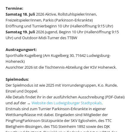
Termine:
Samstag 18. Juli
2026 Aktive, Rollstuhlspieler/innen,
Freizeitspieler/innen, Parkis (Parkinson-Erkrankte)
Eröffnung und Turnierbeginn 10 Uhr (Hallenöffnung 9:15 Uhr)
Samstag 19. Juli
2026 Jugend, Beginn 10 Uhr (Hallenöffnung 9:15
Uhr) und Outdoor-Midi-Turner des TTBW
Austragungsort:
Sporthalle Kugelberg (Am Kugelberg 30, 71642 Ludwigsburg-
Hoheneck)
Ausrichter 2026 ist die Tischtennis-Abteilung der KSV Hoheneck.
Spielmodus:
Der Spielmodus ist wie 2025 mit Vorrundengruppen, K.o. Runde,
Einzel und Doppel.
Alle Details findet ihr in der ausführlichen Ausschreibung (PDF-Datei)
und auf der →
Website des Ludwigsburger Stadtpokals
.
Erstmals sind zum Turnier Parkinson-Erkrankte in eigener
Wettkampfklasse mit dabei. Eingeladen sind Mitglieder der
PingPongParkinson-Stützpunkte der SKV Eglosheim, des TTC
Bietigheim-Bissingen, des TSG Steinheim 1892 sowie des DJK