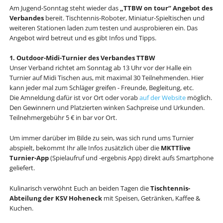
Am Jugend-Sonntag steht wieder das
„TTBW on tour“ Angebot des
Verbandes
bereit. Tischtennis-Roboter, Miniatur-Spieltischen und
weiteren Stationen laden zum testen und ausprobieren ein. Das
Angebot wird betreut und es gibt Infos und Tipps.
1. Outdoor-Midi-Turnier des Verbandes TTBW
Unser Verband richtet am Sonntag ab 13 Uhr vor der Halle ein
Turnier auf Midi Tischen aus, mit maximal 30 Teilnehmenden. Hier
kann jeder mal zum Schläger greifen - Freunde, Begleitung, etc.
Die Amneldung dafür ist vor Ort oder vorab
auf der Website
möglich.
Den Gewinnern und Platzierten winken Sachpreise und Urkunden.
Teilnehmergebühr 5 € in bar vor Ort.
Um immer darüber im Bilde zu sein, was sich rund ums Turnier
abspielt, bekommt Ihr alle Infos zusätzlich über die
MKTTlive
Turnier-App
(Spielaufruf und -ergebnis App) direkt aufs Smartphone
geliefert.
Kulinarisch verwöhnt Euch an beiden Tagen die
Tischtennis-
Abteilung der KSV Hoheneck
mit Speisen, Getränken, Kaffee &
Kuchen.