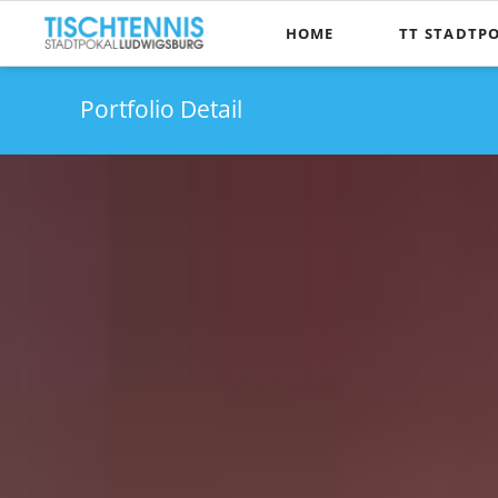
HOME
TT STADTP
Die Pokalidee
Portfolio Detail
Wer kann te
Spielmodus
Kontakt, Anfa