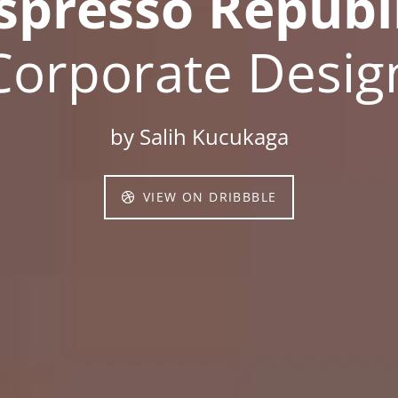
spresso Republ
spresso Republ
Corporate Desig
Corporate Desig
by Salih Kucukaga
VIEW ON DRIBBBLE