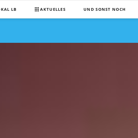
OKAL LB
AKTUELLES
UND SONST NOCH
Was wir planen
ilnehmen
Tombola für Mitspielende
hrt